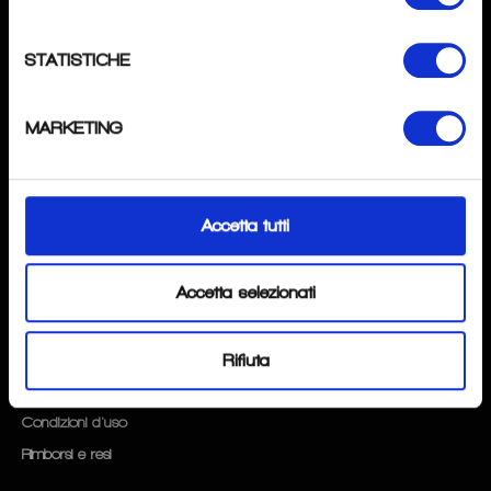
SPECIALISTAPOINT
di
Andrea Tombini
STATISTICHE
P.IVA
: 04276370162
Mail
: info@specialistapoint.com
MARKETING
Tel
: +39 3517637345
Magazzino:
Via Gavarno 12D 2402 Nembro (BG).
Accetta tutti
SEGUICI
Instagram
Accetta selezionati
FAQ
Rifiuta
Privacy & Cookie Policy
Condizioni d'uso
Rimborsi e resi