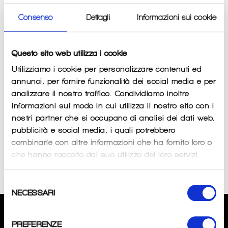
Consenso
Dettagli
Informazioni sui cookie
IN OFFERTA
Questo sito web utilizza i cookie
Utilizziamo i cookie per personalizzare contenuti ed
annunci, per fornire funzionalità dei social media e per
analizzare il nostro traffico. Condividiamo inoltre
informazioni sul modo in cui utilizza il nostro sito con i
nostri partner che si occupano di analisi dei dati web,
pubblicità e social media, i quali potrebbero
combinarle con altre informazioni che ha fornito loro o
Casco Bimbo AX Briko
Casco bimbo Fury Briko
che hanno raccolto dal suo utilizzo dei loro servizi.
Prezzo
Prezzo
Prezzo
€55
€45
€35
di
scontato
di
listino
listino
Selezione
NECESSARI
del
consenso
CHI SIAMO
PREFERENZE