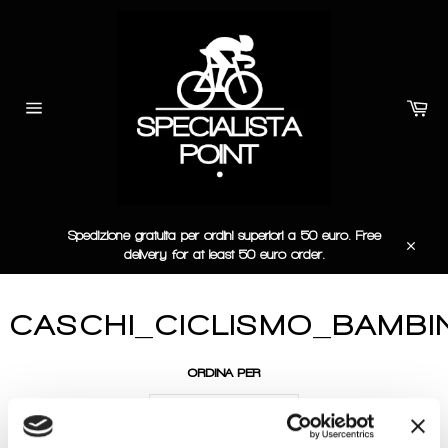
Vai
direttamente
ai
contenuti
Car
Navigazione
del
sito
Spedizione gratuita per ordini superiori a 50 euro. Free
delivery for at least 50 euro order.
Chiudi
CASCHI_CICLISMO_BAMBI
ORDINA PER