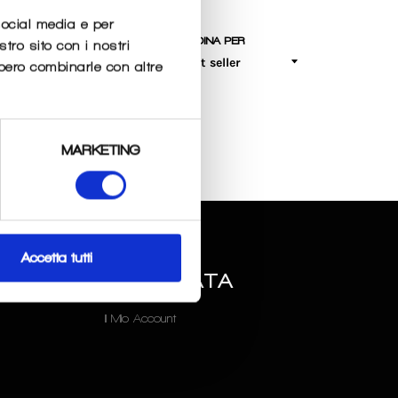
social media e per
ORDINA PER
stro sito con i nostri
bbero combinarle con altre
MARKETING
O
AREA
Accetta tutti
RISERVATA
Il Mio Account