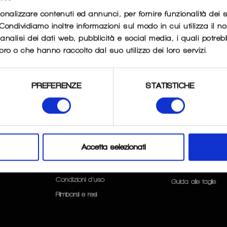
sonalizzare contenuti ed annunci, per fornire funzionalità dei 
. Condividiamo inoltre informazioni sul modo in cui utilizza il no
LI
nalisi dei dati web, pubblicità e social media, i quali potre
oro o che hanno raccolto dal suo utilizzo dei loro servizi.
PREFERENZE
STATISTICHE
FAQ
SERVIZI
Accetta selezionati
CLIENTI
Privacy & Cookie Policy
Condizioni d'uso
Guida alle taglie
Rimborsi e resi