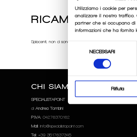
Utilizziamo i cookie per per
analizzare il nostro traffico
RICAMBI_OCCHIA
partner che si occupano di a
informazioni che ha fornito l
Spiacenti, non ci sono prodotti in questa collezione
Selezione
NECESSARI
del
consenso
CHI SIAMO
SEGUICI
Rifiuta
SPECIALISTAPOINT
Instagram
di
Andrea Tombini
P.IVA
: 04276370162
Mail
: info@specialistapoint.com
Tel
: +39 3517637345