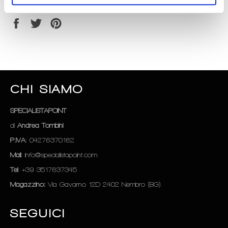
Condividi
Condividi
Twitta
Pinna
su
su
su
Facebook
Twitter
Pinterest
CHI SIAMO
SPECIALISTAPOINT
di
Andrea Tombini
P.IVA
: 04276370162
Mail
: info@specialistapoint.com
Tel
: +39 3517637345
Magazzino:
Via Gavarno 12D 2402 Nembro (BG).
SEGUICI