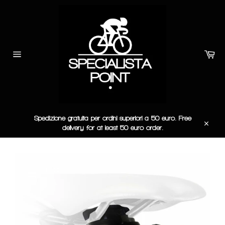
Vai
direttamente
ai
contenuti
Car
Navigazione
del
sito
Spedizione gratuita per ordini superiori a 50 euro. Free
delivery for at least 50 euro order.
Chiudi