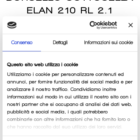
ELAN 210 RL 2.1
SCICON
Prezzo
€25,00
di
listino
Consenso
Dettagli
Informazioni sui cookie
Imposte incluse.
Spese di spedizione
calcolate al momento del
pagamento.
Questo sito web utilizza i cookie
QUANTITÀ
Utilizziamo i cookie per personalizzare contenuti ed
−
+
annunci, per fornire funzionalità dei social media e per
analizzare il nostro traffico. Condividiamo inoltre
informazioni sul modo in cui utilizza il nostro sito con i
AGGIUNGI AL CARRELLO
nostri partner che si occupano di analisi dei dati web,
pubblicità e social media, i quali potrebbero
combinarle con altre informazioni che ha fornito loro o
che hanno raccolto dal suo utilizzo dei loro servizi.