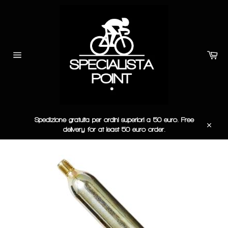
Vai
direttamente
ai
contenuti
Car
Navigazione
del
sito
Spedizione gratuita per ordini superiori a 50 euro. Free
delivery for at least 50 euro order.
Chiudi