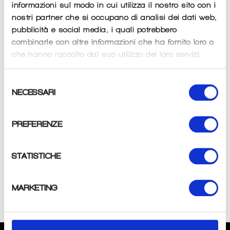
informazioni sul modo in cui utilizza il nostro sito con i
nostri partner che si occupano di analisi dei dati web,
pubblicità e social media, i quali potrebbero
combinarle con altre informazioni che ha fornito loro o
che hanno raccolto dal suo utilizzo dei loro servizi.
Selezione
- Gonfia in un secondo la camera!
NECESSARI
del
- Ideale per ruote di grande diametro (27,5', 29', fatbike)
consenso
- Bomboletta da 16 gr.
- Attacco standard a vite
PREFERENZE
- Dosatore escluso
STATISTICHE
Condividi
Condividi
Twitta
Pinna
su
su
su
MARKETING
Facebook
Twitter
Pinterest