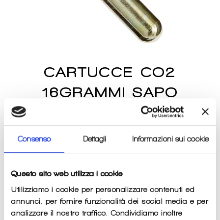
CARTUCCE CO2
16GRAMMI SAPO
Prezzo
€3,00
di
listino
Imposte incluse.
Spese di spedizione
calcolate al momento del
pagamento.
Consenso
Dettagli
Informazioni sui cookie
QUANTITÀ
Questo sito web utilizza i cookie
−
+
Utilizziamo i cookie per personalizzare contenuti ed
annunci, per fornire funzionalità dei social media e per
analizzare il nostro traffico. Condividiamo inoltre
AGGIUNGI AL CARRELLO