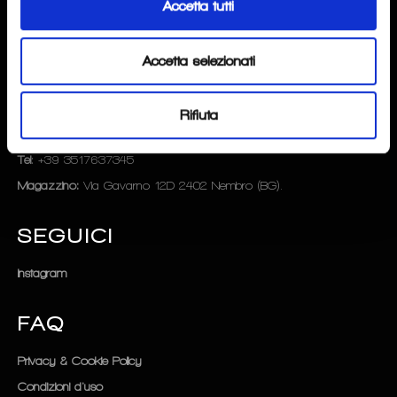
Accetta tutti
CHI SIAMO
SPECIALISTAPOINT
Accetta selezionati
di
Andrea Tombini
P.IVA
: 04276370162
Rifiuta
Mail
: info@specialistapoint.com
Tel
: +39 3517637345
Magazzino:
Via Gavarno 12D 2402 Nembro (BG).
SEGUICI
Instagram
FAQ
Privacy & Cookie Policy
Condizioni d'uso