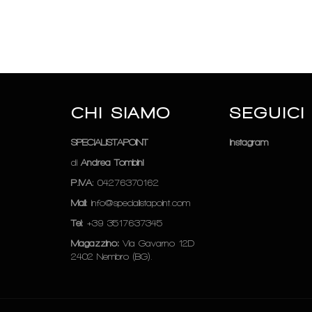
CHI SIAMO
SEGUICI
SPECIALISTAPOINT
Instagram
di
Andrea Tombini
P.IVA
: 04276370162
Mail
: info@specialistapoint.com
Tel
: +39 3517637345
Magazzino:
Via Gavarno 12D
2402 Nembro (BG).