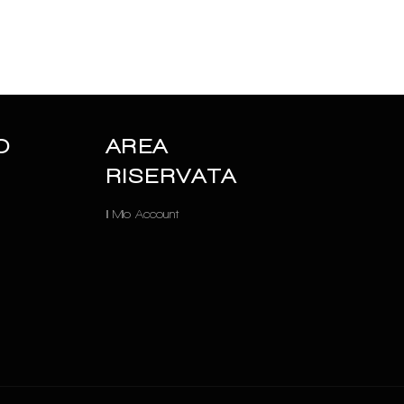
O
AREA
RISERVATA
Il Mio Account
Metodi