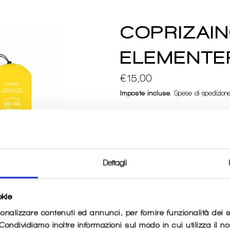
COPRIZAIN
ELEMENTE
Prezzo
€15,00
di
listino
Imposte incluse.
Spese di spedizion
QUANTITÀ
−
+
Dettagli
A
okie
sonalizzare contenuti ed annunci, per fornire funzionalità dei 
. Condividiamo inoltre informazioni sul modo in cui utilizza il no