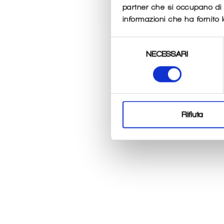
partner che si occupano di a
informazioni che ha fornito l
Selezione
NECESSARI
del
consenso
Rifiuta