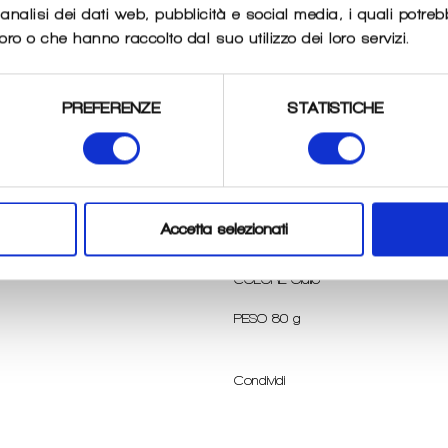
nalisi dei dati web, pubblicità e social media, i quali potre
oro o che hanno raccolto dal suo utilizzo dei loro servizi.
Parte superiore in poliestere 210T
PREFERENZE
STATISTICHE
Bordi elastici
Cordino di serraggio
Impermeabilità 3000 Schmerber
Accetta selezionati
TAGLIA Capacità del sacco 20/30 
COLORE Giallo
PESO 80 g
Condividi