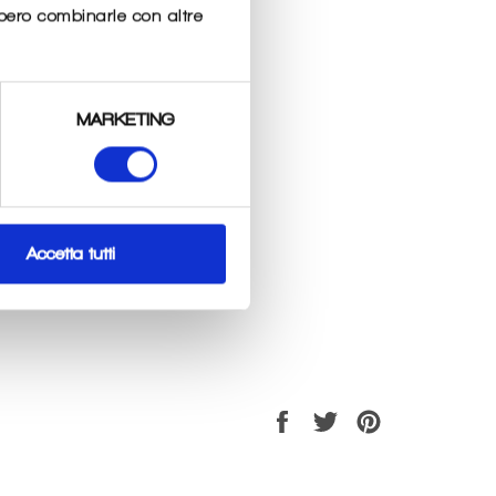
bbero combinarle con altre
MARKETING
Accetta tutti
L
Condividi
Twitta
Pinna
su
su
su
Facebook
Twitter
Pinterest