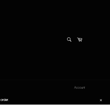
CERCA
Carrello
Cerca
Account
 order.
Chiudi