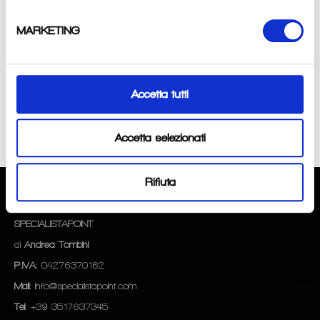
con giroscopio, Aumenta di intensità nella fase di frenata, 3 funzioni:
Fisso, lampeggio (veloce/lento), Indicatore stato di ricarica, Batteria
MARKETING
ricaricabile con USB 400mAh.
Condividi
Accetta tutti
Condividi
Twitta
Pinna
su
su
su
Facebook
Twitter
Pinterest
Accetta selezionati
Rifiuta
CHI SIAMO
SPECIALISTAPOINT
di
Andrea Tombini
P.IVA
: 04276370162
Mail
: info@specialistapoint.com
Tel
: +39 3517637345