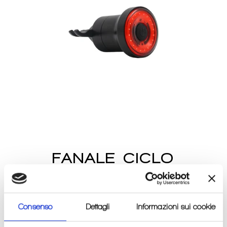
FANALE CICLO
POSTERIORE LS740
USB MVTEK
Consenso
Dettagli
Informazioni sui cookie
Prezzo
€35,00
di