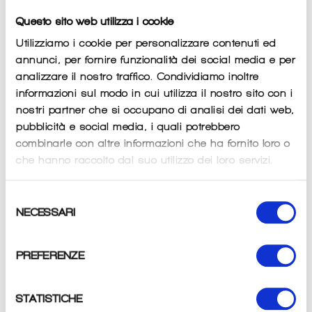
listino
Imposte incluse.
Spese di spedizione
calcolate al momento del
pagamento.
Questo sito web utilizza i cookie
Utilizziamo i cookie per personalizzare contenuti ed
QUANTITÀ
annunci, per fornire funzionalità dei social media e per
analizzare il nostro traffico. Condividiamo inoltre
−
+
informazioni sul modo in cui utilizza il nostro sito con i
nostri partner che si occupano di analisi dei dati web,
pubblicità e social media, i quali potrebbero
AGGIUNGI AL CARRELLO
combinarle con altre informazioni che ha fornito loro o
che hanno raccolto dal suo utilizzo dei loro servizi.
Selezione
NECESSARI
del
consenso
PREFERENZE
CARATTERISTICHE
STATISTICHE
Fanale posteriore 30 lumens, alluminio ultraleggero, Funzione STOP