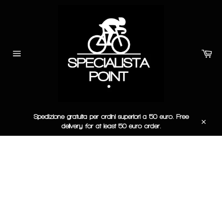
Vai
direttamente
ai
contenuti
Car
Navigazione
del
sito
Spedizione gratuita per ordini superiori a 50 euro. Free
delivery for at least 50 euro order.
Chiudi