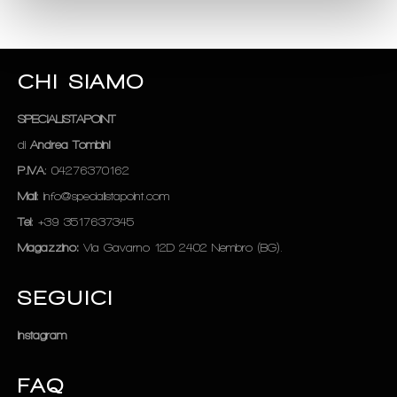
CHI SIAMO
SPECIALISTAPOINT
di
Andrea Tombini
P.IVA
: 04276370162
Mail
: info@specialistapoint.com
Tel
: +39 3517637345
Magazzino:
Via Gavarno 12D 2402 Nembro (BG).
SEGUICI
Instagram
FAQ