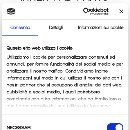
WOMAN BRIKO
Prezzo
€29,00
€35,00
IN OFFERTA
di
listino
Consenso
Dettagli
Informazioni sui cookie
Imposte incluse.
Spese di spedizione
calcolate al momento del
pagamento.
Questo sito web utilizza i cookie
TAGLIA
QUANTITÀ
Utilizziamo i cookie per personalizzare contenuti ed
−
+
annunci, per fornire funzionalità dei social media e per
analizzare il nostro traffico. Condividiamo inoltre
informazioni sul modo in cui utilizza il nostro sito con i
AGGIUNGI AL CARRELLO
nostri partner che si occupano di analisi dei dati web,
pubblicità e social media, i quali potrebbero
combinarle con altre informazioni che ha fornito loro o
che hanno raccolto dal suo utilizzo dei loro servizi.
Selezione
NECESSARI
del