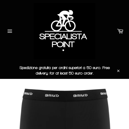
Vai
direttamente
ai
contenuti
Car
Navigazione
del
sito
Spedizione gratuita per ordini superiori a 50 euro. Free
delivery for at least 50 euro order.
Chiudi