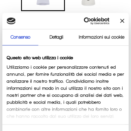
MAGLIA CICLISMO UCI
OFFICIAL WORLD
Consenso
Dettagli
Informazioni sui cookie
CHAMPION SANTINI
Questo sito web utilizza i cookie
Prezzo
€85,00
di
listino
Utilizziamo i cookie per personalizzare contenuti ed
Imposte incluse.
Spese di spedizione
calcolate al momento del
pagamento.
annunci, per fornire funzionalità dei social media e per
analizzare il nostro traffico. Condividiamo inoltre
informazioni sul modo in cui utilizza il nostro sito con i
SIZE
QUANTITÀ
nostri partner che si occupano di analisi dei dati web,
−
+
pubblicità e social media, i quali potrebbero
combinarle con altre informazioni che ha fornito loro o
che hanno raccolto dal suo utilizzo dei loro servizi.
AGGIUNGI AL CARRELLO