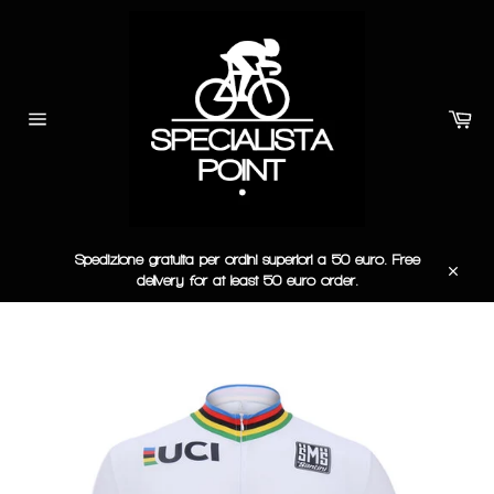
Vai
direttamente
ai
contenuti
Car
Navigazione
del
sito
Spedizione gratuita per ordini superiori a 50 euro. Free
delivery for at least 50 euro order.
Chiudi