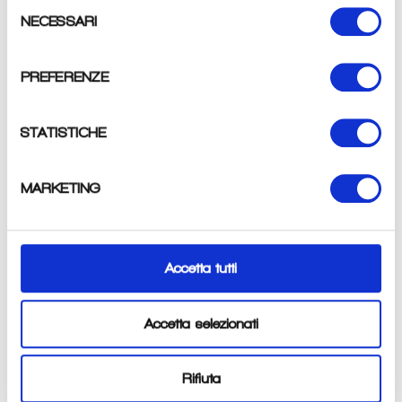
Selezione
NECESSARI
del
consenso
Altre opzioni di pagamento
PREFERENZE
STATISTICHE
Maglia a manica corta UCI Campione del Mondo ufficiale. Realizzata
con tessuti Polartec eco-friendly che derivano da PET riciclato al
100%. Anche il packaging è compostabile. Due titoli in un'unica maglia!
MARKETING
Realizzata in esclusiva per la partecipazione al Tour De france 2018,
questa maglia a manica corta gioca sui colori del team Trek-
Segafredo per creare un risultato elegante e subito distinguibile
all'interno del gruppo. Ad alte performance, leggerissima e traspirante,
Accetta tutti
è dotata di zip lunga per una perfetta vestibilità. Realizzata in Microfibra
di poliestere, ha le maniche dal taglio leggermente allungato e tagliate al
vivo. Una maglia semplicemente imperdibile per tutti i fan del team!
Accetta selezionati
Rifiuta
Condividi