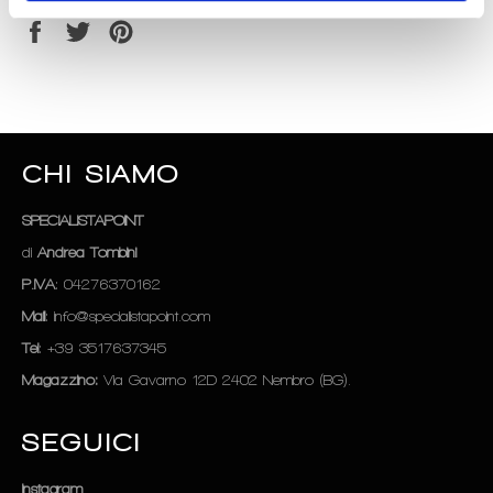
Condividi
Twitta
Pinna
su
su
su
Facebook
Twitter
Pinterest
CHI SIAMO
SPECIALISTAPOINT
di
Andrea Tombini
P.IVA
: 04276370162
Mail
: info@specialistapoint.com
Tel
: +39 3517637345
Magazzino:
Via Gavarno 12D 2402 Nembro (BG).
SEGUICI
Instagram