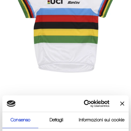
MAGLIA DA CICLISMO
NEONATO UCI WORLD
Consenso
Dettagli
Informazioni sui cookie
CHAMPION SANTINI