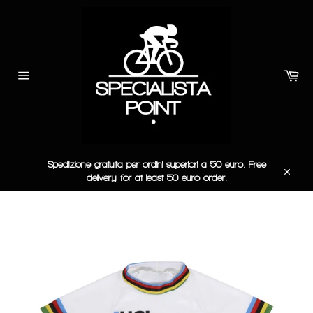
Vai
direttamente
ai
contenuti
Car
Navigazione
del
sito
Spedizione gratuita per ordini superiori a 50 euro. Free
delivery for at least 50 euro order.
Chiudi