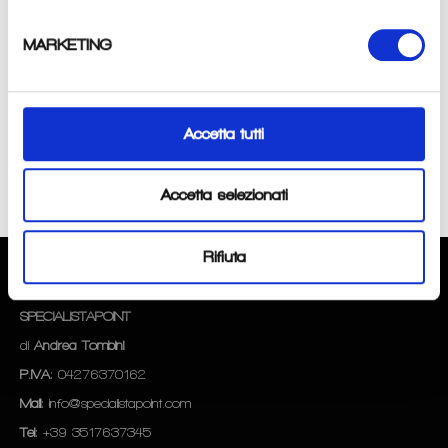
maglie dei Professionisti, per il tuo piccolo campione!
MARKETING
Condividi
Accetta tutti
Condividi
Twitta
Pinna
su
su
su
Facebook
Twitter
Pinterest
Accetta selezionati
Rifiuta
CHI SIAMO
SPECIALISTAPOINT
di
Andrea Tombini
P.IVA
: 04276370162
Mail
: info@specialistapoint.com
Tel
: +39 3517637345