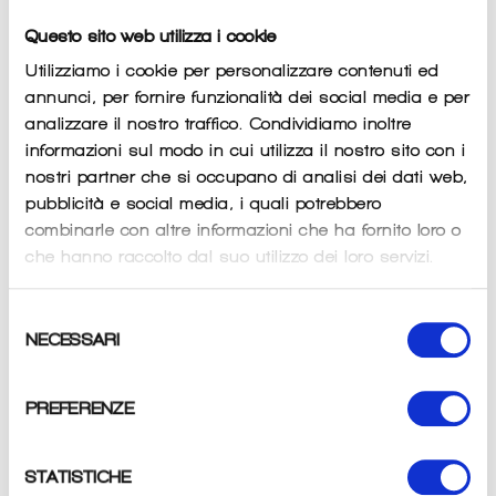
Prezzo
€35,00
Questo sito web utilizza i cookie
di
listino
Imposte incluse.
Spese di spedizione
calcolate al momento del
Utilizziamo i cookie per personalizzare contenuti ed
pagamento.
annunci, per fornire funzionalità dei social media e per
analizzare il nostro traffico. Condividiamo inoltre
QUANTITÀ
informazioni sul modo in cui utilizza il nostro sito con i
nostri partner che si occupano di analisi dei dati web,
−
+
pubblicità e social media, i quali potrebbero
combinarle con altre informazioni che ha fornito loro o
che hanno raccolto dal suo utilizzo dei loro servizi.
ESAURITO
Selezione
NECESSARI
del
consenso
PREFERENZE
Maglia baby realizzata in tessuto Kontatto, leggero e morbido.
STATISTICHE
Stampata con la grafica Campione del Mondo, proprio come le