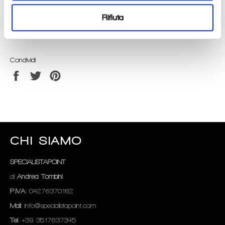
Vestibilità: Regular
Rifiuta
Range di utilizzo: 0°C - +25°C
Condividi
Condividi
Twitta
Pinna
su
su
su
Facebook
Twitter
Pinterest
CHI SIAMO
SPECIALISTAPOINT
di
Andrea Tombini
P.IVA
: 04276370162
Mail
: info@specialistapoint.com
Tel
: +39 3517637345