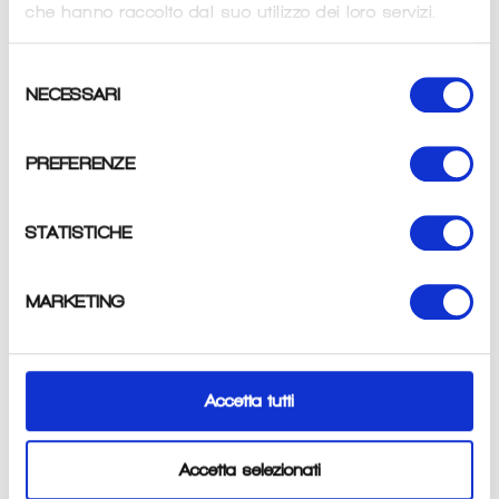
che hanno raccolto dal suo utilizzo dei loro servizi.
AGGIUNGI AL CARRELLO
Selezione
NECESSARI
del
consenso
PREFERENZE
STATISTICHE
T-shirt traspirante, dalla vestibilità morbida, utilizzabile sia per lo sport
che per il tempo libero.
MARKETING
COMPOSIZIONE:
52% DRAYAN, 22% X-PRO, 26% PES
Accetta tutti
ALTRE INFORMAZIONI:
Traspirazione 4/5
Accetta selezionati
Termoregolazione 3/5