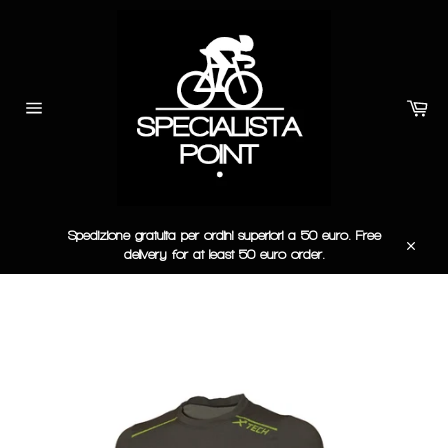
Vai
direttamente
ai
contenuti
Car
Navigazione
del
sito
Spedizione gratuita per ordini superiori a 50 euro. Free
delivery for at least 50 euro order.
Chiudi