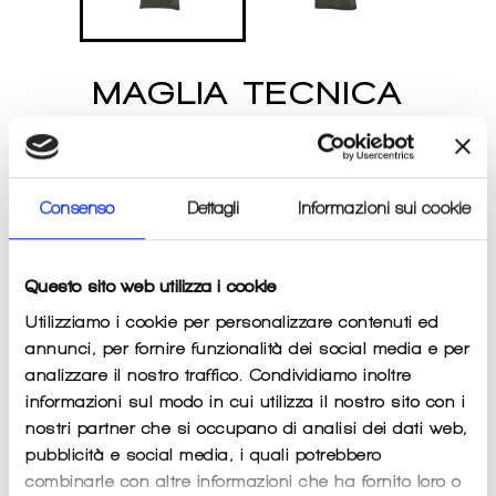
MAGLIA TECNICA
MANICA CORTA XT302
4 STAGIONI XTECH
Consenso
Dettagli
Informazioni sui cookie
Prezzo
€39,00
€44,00
IN OFFERTA
di
listino
Imposte incluse.
Spese di spedizione
calcolate al momento del
pagamento.
Questo sito web utilizza i cookie
Utilizziamo i cookie per personalizzare contenuti ed
TAGLIA
COLOR
annunci, per fornire funzionalità dei social media e per
analizzare il nostro traffico. Condividiamo inoltre
informazioni sul modo in cui utilizza il nostro sito con i
nostri partner che si occupano di analisi dei dati web,
QUANTITÀ
pubblicità e social media, i quali potrebbero
−
+
combinarle con altre informazioni che ha fornito loro o