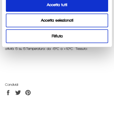
Accetta tutti
Materiale ultraleggero che fornisce una sensazione di assenza di
gravità.
Accetta selezionati
Trasporta l'umidità dalla pelle all'esterno dell'indumento e ti mantiene
fresco ed asciutto durante gli allenamenti .Tessuto sottile, leggero ed
elastico. Design a maglia per il massimo trasporto dell'umidità e
Rifiuta
comfort. Cuciture flatlock che seguono i movimenti del
corpo. Vestibilità aderente. Trasporto dell'umidità: 5 su 5. Livello di
attività: 5 su 5.Temperatura: da -5ºC a +10ºC. Tessuto:
Condividi
Condividi
Twitta
Pinna
su
su
su
Facebook
Twitter
Pinterest