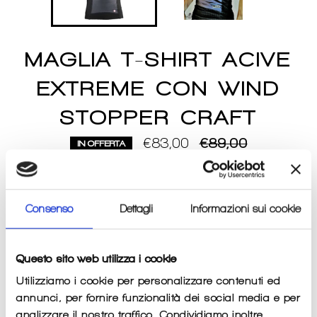
MAGLIA T-SHIRT ACIVE
EXTREME CON WIND
STOPPER CRAFT
Prezzo
€83,00
€89,00
IN OFFERTA
di
listino
Imposte incluse.
Spese di spedizione
calcolate al momento del
pagamento.
Consenso
Dettagli
Informazioni sui cookie
SIZE
COLOR
Questo sito web utilizza i cookie
QUANTITÀ
Utilizziamo i cookie per personalizzare contenuti ed
annunci, per fornire funzionalità dei social media e per
−
+
analizzare il nostro traffico. Condividiamo inoltre