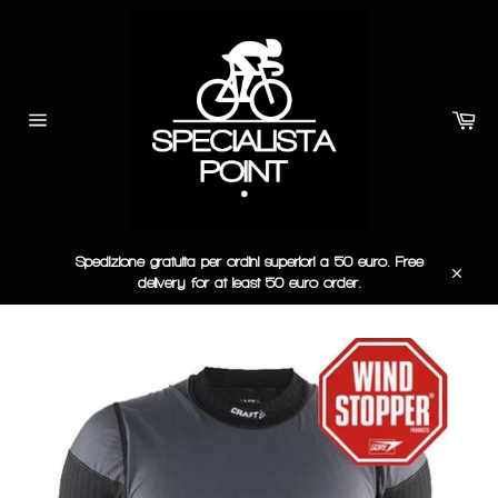
Vai
direttamente
ai
contenuti
Car
Navigazione
del
sito
Spedizione gratuita per ordini superiori a 50 euro. Free
delivery for at least 50 euro order.
Chiudi