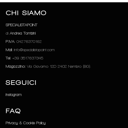
CHI SIAMO
SPECIALISTAPOINT
di
Andrea Tombini
P.IVA
: 04276370162
Mail
: info@specialistapoint.com
Tel
: +39 3517637345
Magazzino:
Via Gavarno 12D 2402 Nembro (BG).
SEGUICI
Instagram
FAQ
Privacy & Cookie Policy