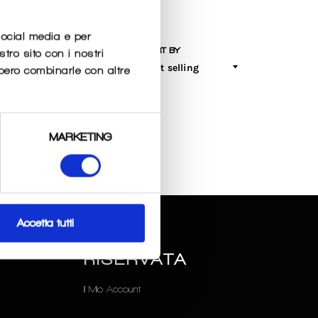
social media e per
SORT BY
stro sito con i nostri
bbero combinarle con altre
MARKETING
Accetta tutti
O
AREA
RISERVATA
Il Mio Account