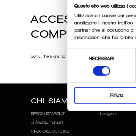
Questo sito web utilizza i co
Utilizziamo i cookie per per
ACCESSORI ABB
analizzare il nostro traffico
partner che si occupano di a
COMPRESSIONE
informazioni che ha fornito l
Selezione
Sorry, there are no products in this collection
NECESSARI
del
consenso
Rifiuta
CHI SIAMO
SEGUICI
SPECIALISTAPOINT
Instagram
di
Andrea Tombini
P.IVA
: 04276370162