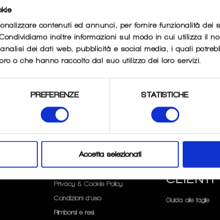
okie
sonalizzare contenuti ed annunci, per fornire funzionalità dei 
IGLIAMENTO
. Condividiamo inoltre informazioni sul modo in cui utilizza il no
nalisi dei dati web, pubblicità e social media, i quali potre
oro o che hanno raccolto dal suo utilizzo dei loro servizi.
PREFERENZE
STATISTICHE
Accetta selezionati
FAQ
SERVIZI
CLIENTI
Privacy & Cookie Policy
Condizioni d'uso
Guida alle taglie
Rimborsi e resi