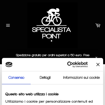
Skip
to
content
Car
Site
navigation
Spedizione gratuita per ordini superiori a 50 euro. Free
delivery for at least 50 euro order.
Close
CALZE PESANTI
Consenso
Dettagli
Informazioni sui cookie
SORT BY
Questo sito web utilizza i cookie
Utilizziamo i cookie per personalizzare contenuti ed