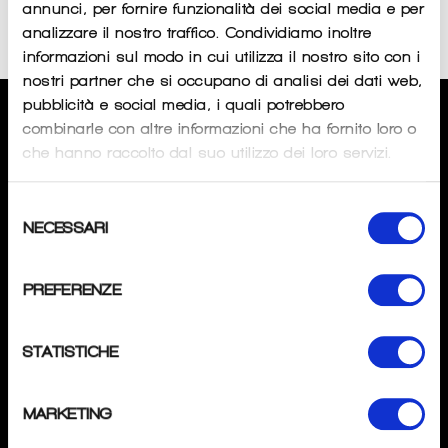
annunci, per fornire funzionalità dei social media e per
Sorry, there are no products in this collection
analizzare il nostro traffico. Condividiamo inoltre
informazioni sul modo in cui utilizza il nostro sito con i
nostri partner che si occupano di analisi dei dati web,
pubblicità e social media, i quali potrebbero
CHI SIAMO
combinarle con altre informazioni che ha fornito loro o
che hanno raccolto dal suo utilizzo dei loro servizi.
SPECIALISTAPOINT
di
Andrea Tombini
Selezione
P.IVA
: 04276370162
NECESSARI
del
Mail
: info@specialistapoint.com
consenso
Tel
: +39 3517637345
PREFERENZE
Magazzino:
Via Gavarno 12D 2402 Nembro (BG).
STATISTICHE
SEGUICI
Instagram
MARKETING