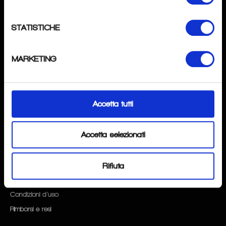
SPECIALISTAPOINT
di
Andrea Tombini
STATISTICHE
P.IVA
: 04276370162
Mail
: info@specialistapoint.com
MARKETING
Tel
: +39 3517637345
Magazzino:
Via Gavarno 12D 2402 Nembro (BG).
Accetta tutti
SEGUICI
Instagram
Accetta selezionati
FAQ
Rifiuta
Privacy & Cookie Policy
Condizioni d'uso
Rimborsi e resi