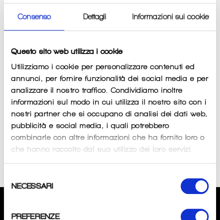
Consenso
Dettagli
Informazioni sui cookie
Questo sito web utilizza i cookie
Utilizziamo i cookie per personalizzare contenuti ed
annunci, per fornire funzionalità dei social media e per
analizzare il nostro traffico. Condividiamo inoltre
informazioni sul modo in cui utilizza il nostro sito con i
nostri partner che si occupano di analisi dei dati web,
pubblicità e social media, i quali potrebbero
Pattino ciclo Campagnolo
Pattino ciclo Shimano
combinarle con altre informazioni che ha fornito loro o
55mm per cerchi in
55mm per cerchi in
carbonio Ashima
carbonio Ashima
che hanno raccolto dal suo utilizzo dei loro servizi.
Regular
Regular
€10
€10
price
price
Selezione
NECESSARI
del
consenso
CHI SIAMO
PREFERENZE