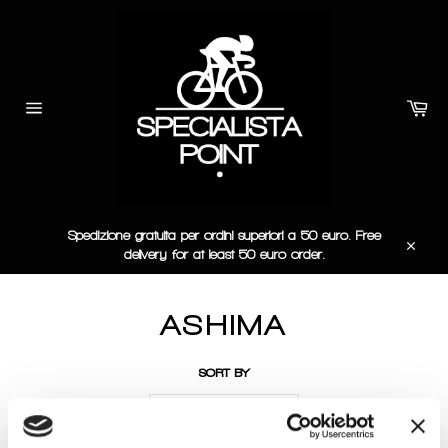
Skip
to
content
Car
Site
navigation
Spedizione gratuita per ordini superiori a 50 euro. Free
delivery for at least 50 euro order.
Close
ASHIMA
SORT BY