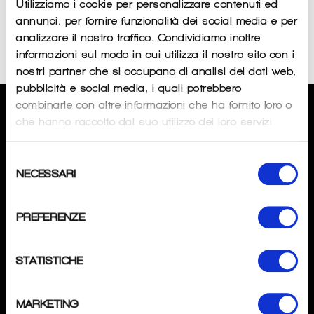
Utilizziamo i cookie per personalizzare contenuti ed
annunci, per fornire funzionalità dei social media e per
analizzare il nostro traffico. Condividiamo inoltre
Sorry, there are no products in this collection
informazioni sul modo in cui utilizza il nostro sito con i
nostri partner che si occupano di analisi dei dati web,
pubblicità e social media, i quali potrebbero
combinarle con altre informazioni che ha fornito loro o
CHI SIAMO
che hanno raccolto dal suo utilizzo dei loro servizi.
SPECIALISTAPOINT
Selezione
di
Andrea Tombini
NECESSARI
del
P.IVA
: 04276370162
consenso
Mail
: info@specialistapoint.com
PREFERENZE
Tel
: +39 3517637345
Magazzino:
Via Gavarno 12D 2402 Nembro (BG).
STATISTICHE
SEGUICI
MARKETING
Instagram