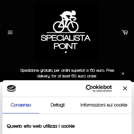
Skip
to
content
Car
Site
navigation
Spedizione gratuita per ordini superiori a 50 euro. Free
delivery for at least 50 euro order.
Close
PANTALONI LUNGHI
Consenso
Dettagli
Informazioni sui cookie
BAMBINO
SORT BY
Questo sito web utilizza i cookie