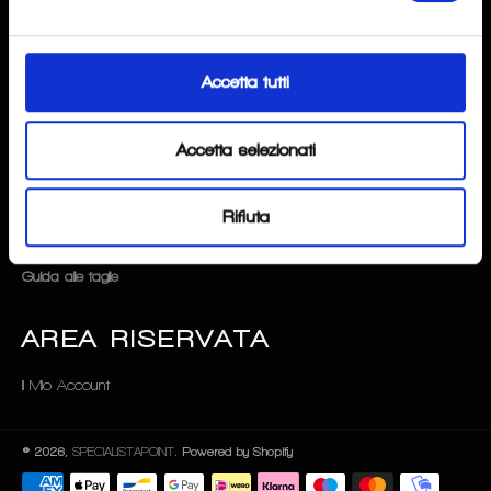
FAQ
Accetta tutti
Privacy & Cookie Policy
Condizioni d'uso
Accetta selezionati
Rimborsi e resi
Rifiuta
SERVIZIO CLIENTI
Guida alle taglie
AREA RISERVATA
Il Mio Account
© 2026,
SPECIALISTAPOINT
. Powered by Shopify
Payment