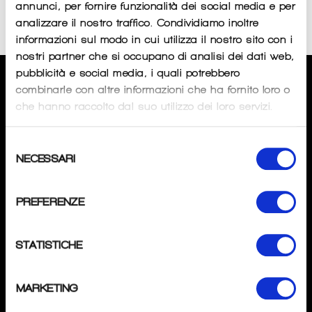
annunci, per fornire funzionalità dei social media e per
Sorry, there are no products in this collection
analizzare il nostro traffico. Condividiamo inoltre
informazioni sul modo in cui utilizza il nostro sito con i
nostri partner che si occupano di analisi dei dati web,
pubblicità e social media, i quali potrebbero
CHI SIAMO
combinarle con altre informazioni che ha fornito loro o
che hanno raccolto dal suo utilizzo dei loro servizi.
SPECIALISTAPOINT
di
Andrea Tombini
Selezione
P.IVA
: 04276370162
NECESSARI
del
Mail
: info@specialistapoint.com
consenso
Tel
: +39 3517637345
PREFERENZE
Magazzino:
Via Gavarno 12D 2402 Nembro (BG).
STATISTICHE
SEGUICI
Instagram
MARKETING