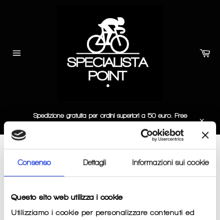
Skip
to
content
Car
Site
navigation
Spedizione gratuita per ordini superiori a 50 euro. Free
delivery for at least 50 euro order.
Close
SMELLWELL
Consenso
Dettagli
Informazioni sui cookie
SORT BY
Questo sito web utilizza i cookie
Utilizziamo i cookie per personalizzare contenuti ed