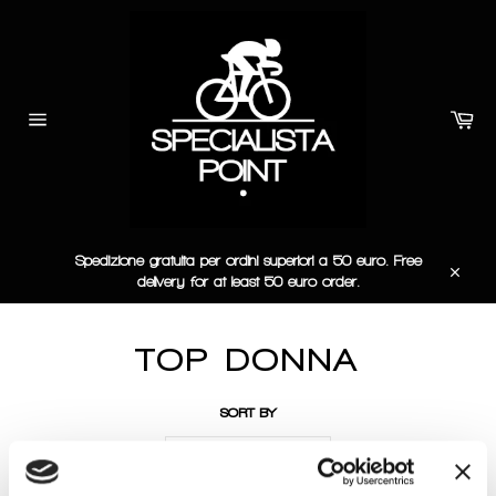
Skip
to
content
Car
Site
navigation
Spedizione gratuita per ordini superiori a 50 euro. Free
delivery for at least 50 euro order.
Close
TOP DONNA
SORT BY