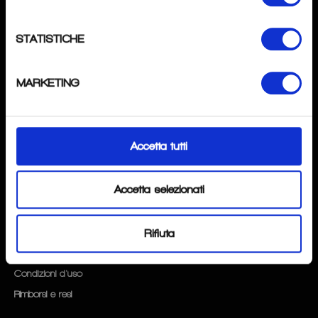
SPECIALISTAPOINT
di
Andrea Tombini
STATISTICHE
P.IVA
: 04276370162
Mail
: info@specialistapoint.com
MARKETING
Tel
: +39 3517637345
Magazzino:
Via Gavarno 12D 2402 Nembro (BG).
Accetta tutti
SEGUICI
Instagram
Accetta selezionati
FAQ
Rifiuta
Privacy & Cookie Policy
Condizioni d'uso
Rimborsi e resi