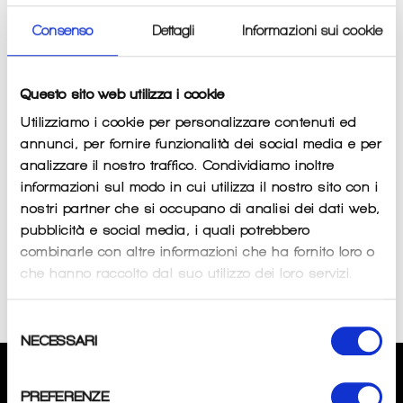
Consenso
Dettagli
Informazioni sui cookie
SALE
Questo sito web utilizza i cookie
Utilizziamo i cookie per personalizzare contenuti ed
annunci, per fornire funzionalità dei social media e per
analizzare il nostro traffico. Condividiamo inoltre
informazioni sul modo in cui utilizza il nostro sito con i
nostri partner che si occupano di analisi dei dati web,
pubblicità e social media, i quali potrebbero
combinarle con altre informazioni che ha fornito loro o
Lady canotta XT301 Xtech
Top Donna Essenuoto
che hanno raccolto dal suo utilizzo dei loro servizi.
Regular
Sale
Regular
€32
€29
€20
price
price
price
Selezione
NECESSARI
del
consenso
CHI SIAMO
PREFERENZE