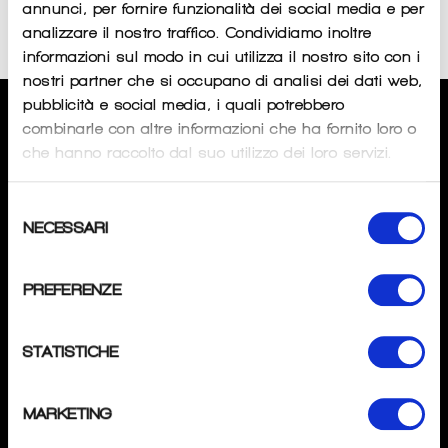
annunci, per fornire funzionalità dei social media e per
Sorry, there are no products in this collection
analizzare il nostro traffico. Condividiamo inoltre
informazioni sul modo in cui utilizza il nostro sito con i
nostri partner che si occupano di analisi dei dati web,
pubblicità e social media, i quali potrebbero
CHI SIAMO
combinarle con altre informazioni che ha fornito loro o
che hanno raccolto dal suo utilizzo dei loro servizi.
SPECIALISTAPOINT
di
Andrea Tombini
Selezione
P.IVA
: 04276370162
NECESSARI
del
Mail
: info@specialistapoint.com
consenso
Tel
: +39 3517637345
PREFERENZE
Magazzino:
Via Gavarno 12D 2402 Nembro (BG).
STATISTICHE
SEGUICI
Instagram
MARKETING