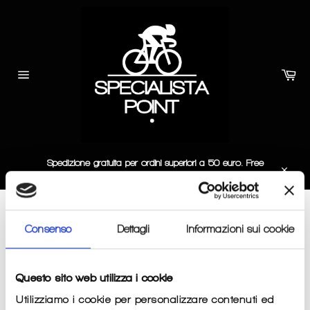
Skip
to
content
Car
Site
navigation
Spedizione gratuita per ordini superiori a 50 euro. Free
delivery for at least 50 euro order.
Close
VERMAC
Consenso
Dettagli
Informazioni sui cookie
SORT BY
Questo sito web utilizza i cookie
Utilizziamo i cookie per personalizzare contenuti ed