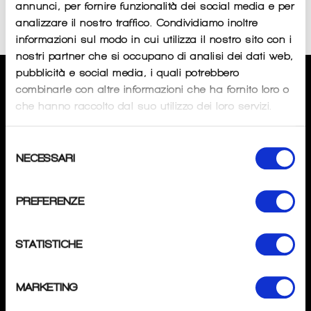
annunci, per fornire funzionalità dei social media e per
Sorry, there are no products in this collection
analizzare il nostro traffico. Condividiamo inoltre
informazioni sul modo in cui utilizza il nostro sito con i
nostri partner che si occupano di analisi dei dati web,
pubblicità e social media, i quali potrebbero
CHI SIAMO
combinarle con altre informazioni che ha fornito loro o
che hanno raccolto dal suo utilizzo dei loro servizi.
SPECIALISTAPOINT
di
Andrea Tombini
Selezione
P.IVA
: 04276370162
NECESSARI
del
Mail
: info@specialistapoint.com
consenso
Tel
: +39 3517637345
PREFERENZE
Magazzino:
Via Gavarno 12D 2402 Nembro (BG).
STATISTICHE
SEGUICI
Instagram
MARKETING