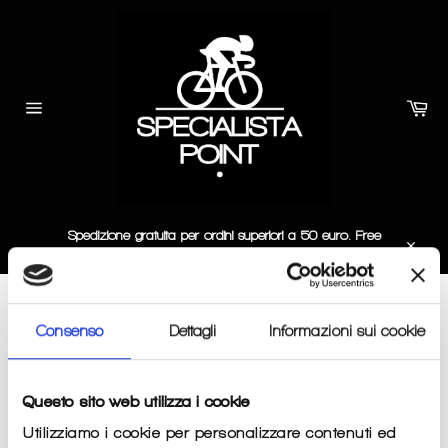
Skip
to
content
Car
Site
navigation
Spedizione gratuita per ordini superiori a 50 euro. Free
delivery for at least 50 euro order.
Close
ACCESSORI NUOTO
Consenso
Dettagli
Informazioni sui cookie
SORT BY
Questo sito web utilizza i cookie
Utilizziamo i cookie per personalizzare contenuti ed