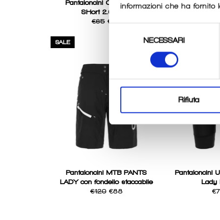
Pantaloncini Classic Lady
Boxer XT102 
informazioni che ha fornito l
SHort 2.0 Briko
unisex
Regular
Sale
Regul
€65
€55
€45
Selezione
price
price
price
NECESSARI
del
SALE
consenso
Rifiuta
Pantaloncini MTB PANTS
Pantaloncini Ul
LADY con fondello staccabile
Lady 
Regular
Sale
Re
€120
€88
€
price
price
pri