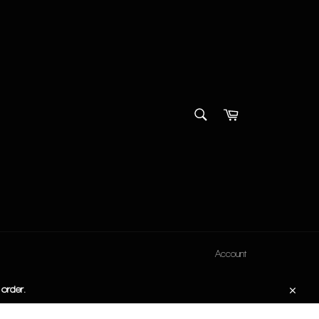
SEARCH
Cart
Search
Account
 order.
Close