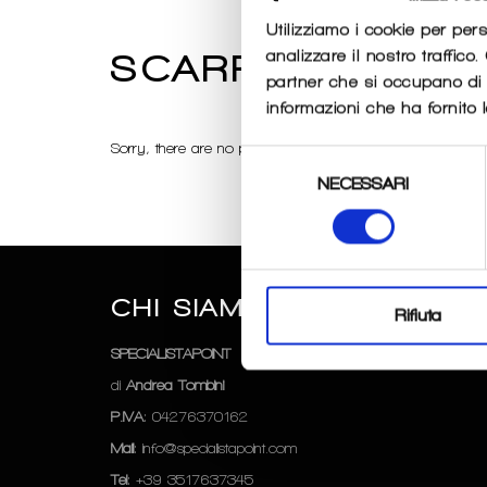
Utilizziamo i cookie per per
analizzare il nostro traffico
SCARPE_RUNNIN
partner che si occupano di a
informazioni che ha fornito l
Sorry, there are no products in this collection
Selezione
NECESSARI
del
consenso
CHI SIAMO
SEGUICI
Rifiuta
SPECIALISTAPOINT
Instagram
di
Andrea Tombini
P.IVA
: 04276370162
Mail
: info@specialistapoint.com
Tel
: +39 3517637345