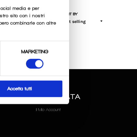
social media e per
SORT BY
stro sito con i nostri
bbero combinarle con altre
MARKETING
O
AREA
Accetta tutti
RISERVATA
Il Mio Account