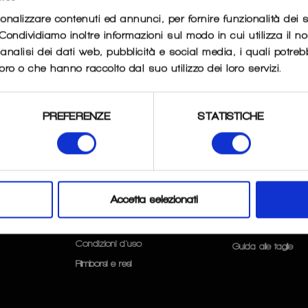
sonalizzare contenuti ed annunci, per fornire funzionalità dei 
. Condividiamo inoltre informazioni sul modo in cui utilizza il no
G_ROAD_RUNNING
nalisi dei dati web, pubblicità e social media, i quali potre
oro o che hanno raccolto dal suo utilizzo dei loro servizi.
PREFERENZE
STATISTICHE
FAQ
SERVIZI
Accetta selezionati
CLIENTI
Privacy & Cookie Policy
Condizioni d'uso
Guida alle taglie
Rimborsi e resi