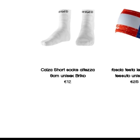
Calza Short socks altezza
fascia testa l
9cm unisex Briko
tessuto un
Regular
Regul
€12
€25
price
price