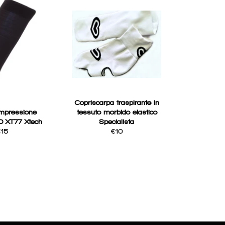
Copriscarpa traspirante in
mpressione
tessuto morbido elastico
 XT77 Xtech
Specialista
egular
Regular
€15
€10
rice
price