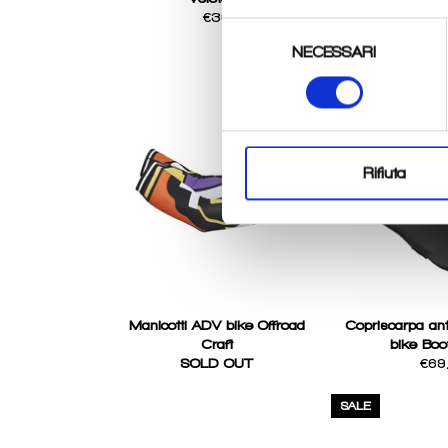
Regular
Reg
€36
€
Selezione
price
pri
NECESSARI
del
consenso
Rifiuta
Manicotti ADV bike Offroad
Copriscarpa ant
Craft
bike Boot
Regu
SOLD OUT
€69
price
SALE