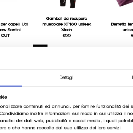
Gambali da recupero
per capelli Uci
muscolare XT180 unisex
Berretta te
nbow Santini
Xtech
unise
Regular
R
 OUT
€55
price
p
SALE
Dettagli
okie
sonalizzare contenuti ed annunci, per fornire funzionalità dei 
. Condividiamo inoltre informazioni sul modo in cui utilizza il no
nalisi dei dati web, pubblicità e social media, i quali potre
Manicotti Vent Mesh Arm
oro o che hanno raccolto dal suo utilizzo dei loro servizi.
pioggia Mbware
Cover Craft
Manicotti Ar