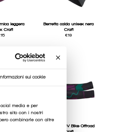
rmica leggera
Berretta calda unisex nera
x Craft
Craft
egular
Regular
€15
€19
rice
price
Informazioni sui cookie
social media e per
stro sito con i nostri
bbero combinarle con altre
Manicotti ADV Bike Offroad
m Warmer Craft
Craft