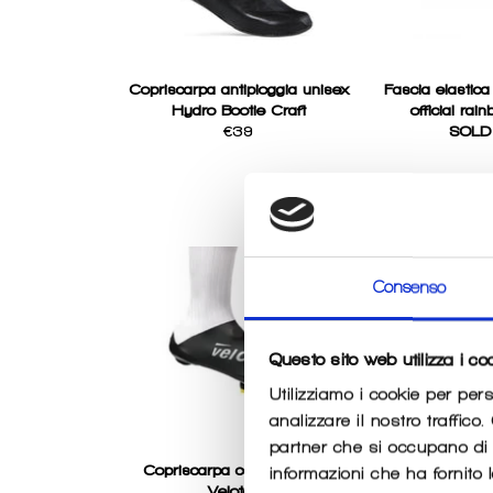
Copriscarpa antipioggia unisex
Fascia elastica 
Hydro Bootie Craft
official rai
Regular
€39
SOLD
price
Consenso
Questo sito web utilizza i co
Utilizziamo i cookie per per
analizzare il nostro traffico
partner che si occupano di a
Copriscarpa con bottoncini
informazioni che ha fornito l
Velotoze
Manicotti Anti