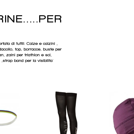
INE.....PER
ata di tutti!: Calze e calzini ,
dacollo, top, borracce, buste per
, zaini per triathlon e sci,
 ,strap band per la visibilita'