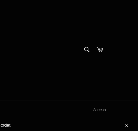
SEARCH
Cart
Search
Account
 order.
Close